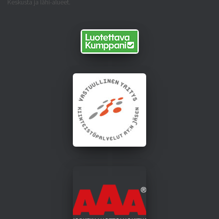
Keskusta ja lähi-alueet.