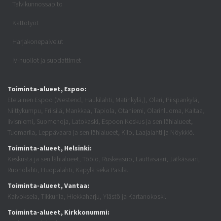
Talvikunnossapito
Kattotyöt
Harjakonepalvelut
IV-huollot ja suodattimet
Toiminta-alueet, Espoo:
Eteläinen Espoo (Westend, Haukilahti, Matinkylä,), Olari, Piispankylä,
Niittykumpu, Friisilä, Mankkaa, Tapiola, Otaniemi, Olarinluoma, Kaitaa,
Iivisniemi, Suomenoja, Latokaski, Espoon Keskus ja sen lähialueet,
Tuomarila, Leppävaara ja sen lähialueet, Kilo, Laajalahti ja Nöykkiö.
Toiminta-alueet, Helsinki:
Keskusta ja sen lähialueet, Töölö, Ruskeasuo, Lauttasaari, Jätkäsaari,
Ruoholahti, Huopalahti, Käpylä sekä Pasila.
Toiminta-alueet, Vantaa:
Kaivoksela, Tikkurila, Hiekkaharju, Ylästö ja Kartanokoski.
Toiminta-alueet, Kirkkonummi: