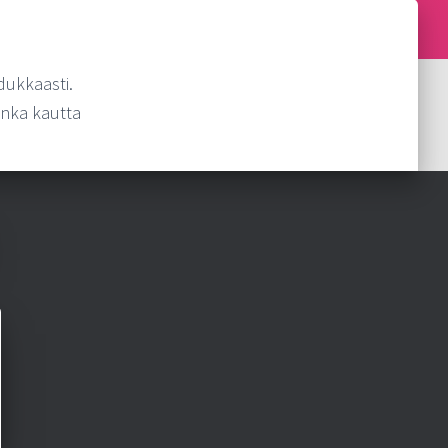
dukkaasti.
onka kautta