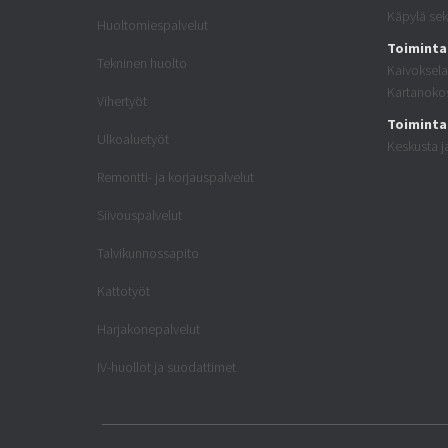
Käpylä sek
Huoltomiespalvelut
Toiminta
Tekninen huolto
Kaivoksela,
Kartanokos
Vihertyöt
Toiminta
Ulkoaluetyöt
Keskusta ja
Remontti- ja korjauspalvelut
Siivouspalvelut
Talvikunnossapito
Kattotyöt
Harjakonepalvelut
IV-huollot ja suodattimet