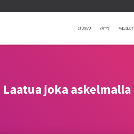
ETUSIVU
YRITYS
PALVELUT
Laatua joka askelmalla