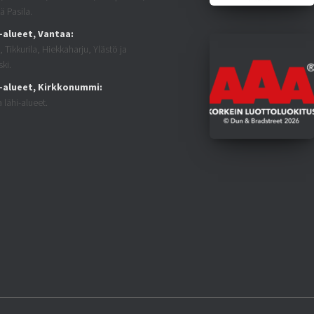
ä Pasila.
-alueet, Vantaa:
 Tikkurila, Hiekkaharju, Ylästö ja
ki.
-alueet, Kirkkonummi:
 lähi-alueet.