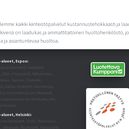
lemme kaikki kiinteistöpalvelut kustannustehokkaasti ja laa
venä on laadukas ja ammattitaitoinen huoltohenkilöstö, j
eaa ja asiantuntevaa huoltoa.
-alueet, Espoo:
Espoo (Westend, Haukilahti,
, Olari, Piispankylä, Niittykumpu,
ankkaa, Tapiola, Otaniemi,
a, Kaitaa, Iivisniemi, Suomenoja,
 Espoon Keskus ja sen lähialueet,
 Leppävaara ja sen lähialueet, Kilo,
ja Nöykkiö.
alueet, Helsinki:
a sen lähialueet, Töölö, Ruskeasuo,
i, Jätkäsaari, Ruoholahti, Huopalahti,