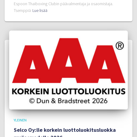
Espoon Thaiboxing Clubin päävalmentaja ja osaomistaja.
Tsemppiä
Lue lisää
YLEINEN
Selco Oy:lle korkein luottoluokitusluokka