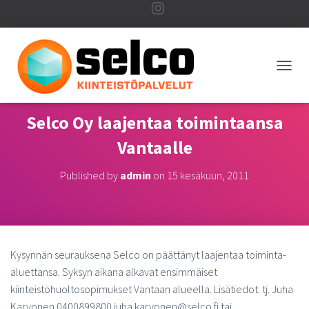
I
n
T
O
s
G
G
Selco Oy laajentaa toimintaansa
L
t
Vantaalle
E
N
A
Published by
admin
on
15 kesäkuun, 2011
a
V
I
G
g
A
T
I
Kysynnän seurauksena Selco on päättänyt laajentaa toiminta-
r
O
aluettansa. Syksyn aikana alkavat ensimmäiset
N
kiinteistöhuoltosopimukset Vantaan alueella. Lisätiedot: tj. Juha
a
Karvonen 0400899800 juha.karvonen@selco.fi tai