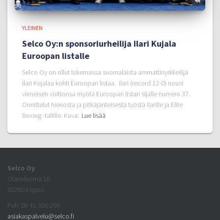
YLEINEN
Selco Oy:n sponsoriurheilija Ilari Kujala
Euroopan listalle
Selco Oy on ollut tukemassa suomalaista ammattinyrkkeilijä
Ilari Kujalaa kohti Euroopan listaa. Ilari (record 12-0) nousi
viimeisen voittonsa myötä Euroopan listan sijalle numero 37.
Onnittelut hienosta ja pitkäjänteisestä työstä Ilarille ja Elite
Boxing -tallille. Kuva:
Lue lisää
Selco Oy
Olarinluoma 16
02200 Espoo
Puh: 09 41 300 200
asiakaspalvelu@selco.fi