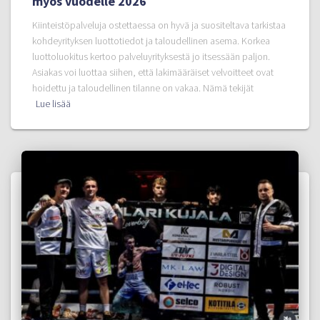
myös vuodelle 2026
Kiinteistöpalveluja ostettaessa on hyvä ja suositeltava tarkistaa
kohdeyrityksen luottotiedot ja taloudellinen asema. Korkea
luottoluokitus kertoo palveluyrityksestä jo itsessään paljon.
Asiakas voi luottaa siihen, että lakimääräiset velvoitteet ovat
hoidettu ja taloudellinen tilanne on vakaa. Nämä tekijät
Lue lisää