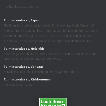
IV-huollot ja suodattimet
Toiminta-alueet, Espoo:
Eteläinen Espoo (Westend, Haukilahti, Matinkylä,), Olari, Piispankylä,
Niittykumpu, Friisilä, Mankkaa, Tapiola, Otaniemi, Olarinluoma, Kaitaa,
Iivisniemi, Suomenoja, Latokaski, Espoon Keskus ja sen lähialueet,
Tuomarila, Leppävaara ja sen lähialueet, Kilo, Laajalahti ja Nöykkiö.
Toiminta-alueet, Helsinki:
Keskusta ja sen lähialueet, Töölö, Ruskeasuo, Lauttasaari, Jätkäsaari,
Ruoholahti, Huopalahti, Käpylä sekä Pasila.
Toiminta-alueet, Vantaa:
Kaivoksela, Tikkurila, Hiekkaharju, Ylästö ja Kartanokoski.
Toiminta-alueet, Kirkkonummi:
Keskusta ja lähi-alueet.