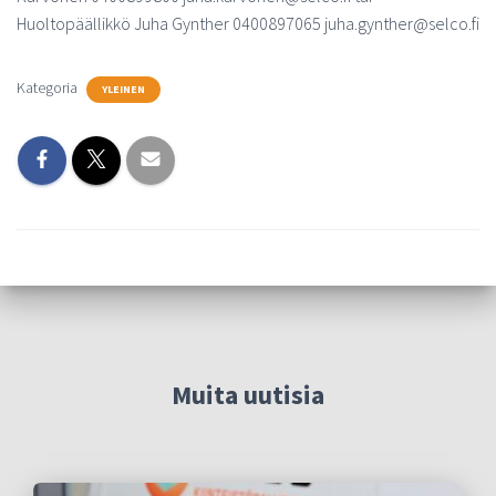
Huoltopäällikkö Juha Gynther 0400897065 juha.gynther@selco.fi
m
Kategoria
YLEINEN
Muita uutisia