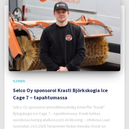
YLEINEN
Selco Oy sponsoroi Krasti Björkskogia Ice
Cage 7 – tapahtumassa
Selco Oy sponsoroi ammattilaisottelija Kristoffer ”Krasti”
Björgskogia Ice Cage 7 – tapahtumassa. Krasti kohtaa
suositussa kamppaluillassa pro kickboxing – ottelussa Lauri
Suomelan 16.5.2026 Tampereen Nokia Arenalla. Krasti on