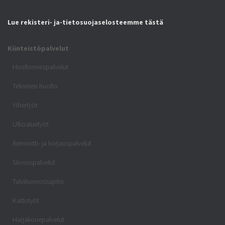
Lue rekisteri- ja-tietosuojaselosteemme tästä
Kiinteistöpalvelut
Huoltomiespalvelut
Tekninen huolto
Vihertyöt
Ulkoaluetyöt
Remontti- ja korjauspalvelut
Siivouspalvelut
Talvikunnossapito
Kattotyöt
Harjakonepalvelut