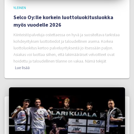
YLEINEN
Selco Oy:lle korkein luottoluokitusluokka
myös vuodelle 2026
Kiinteistöpalveluja ostettaessa on hyvä ja suositeltava tarkistaa
kohdeyrityksen luottotiedot ja taloudellinen asema. Korkea
luottoluokitus kertoo palveluyrityksestä jo itsessään paljon.
Asiakas voi luottaa siihen, että lakimääräiset velvoitteet ovat
hoidettu ja taloudellinen tilanne on vakaa. Nämä tekijät
Lue lisää