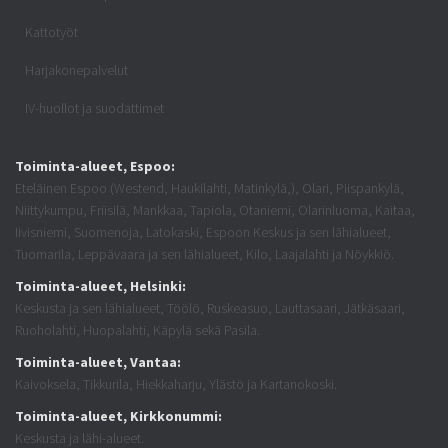
Kattotyöt
Harjakonepalvelut
IV-huollot ja suodattimet
Toiminta-alueet, Espoo:
Eteläinen Espoo (Westend, Haukilahti, Matinkylä,), Olari, Piispankylä,
Niittykumpu, Friisilä, Mankkaa, Tapiola, Otaniemi, Olarinluoma, Kaitaa,
Iivisniemi, Suomenoja, Latokaski, Espoon Keskus ja sen lähialueet,
Tuomarila, Leppävaara ja sen lähialueet, Kilo, Laajalahti ja Nöykkiö.
Toiminta-alueet, Helsinki:
Keskusta ja sen lähialueet, Töölö, Ruskeasuo, Lauttasaari, Jätkäsaari,
Ruoholahti, Huopalahti, Käpylä sekä Pasila.
Toiminta-alueet, Vantaa:
Kaivoksela, Tikkurila, Hiekkaharju, Ylästö ja Kartanokoski.
Toiminta-alueet, Kirkkonummi:
Keskusta ja lähi-alueet.