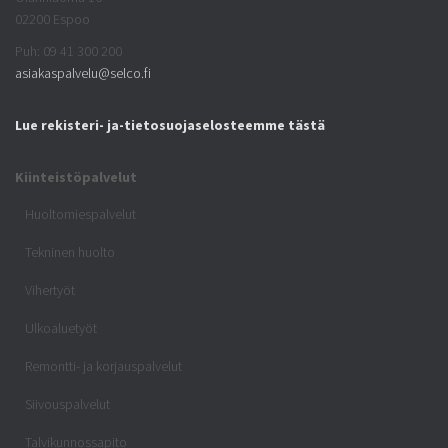
02200 Espoo
Puh: 09 41 300 200
asiakaspalvelu@selco.fi
Lue rekisteri- ja-tietosuojaselosteemme tästä
Kiinteistöpalvelut
Huoltomiespalvelut
Tekninen huolto
Vihertyöt
Ulkoaluetyöt
Remontti- ja korjauspalvelut
Siivouspalvelut
Talvikunnossapito