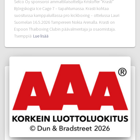
Selco Oy sponsoroi ammattilaisottelija Kristoffer ”Krasti”
Björgskogia Ice Cage 7 – tapahtumassa. Krasti kohtaa
suositussa kamppaluillassa pro kickboxing – ottelussa Lauri
Suomelan 16.5.2026 Tampereen Nokia Arenalla. Krasti on
Espoon Thaiboxing Clubin päävalmentaja ja osaomistaja.
Tsemppiä
Lue lisää