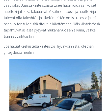
vaativaksi. Uusissa kiinteistöissä tulee huomioida sähköiset
m
huoltokirjat sekä takuuasiat. Vikailmoitusosio ja huoltokirja
tulevat olla taloyhtön ja liikekiinteistän omistuksessa ja eri
osapuolten tulee sitä sitoutua käyttämään. Näin kiinteistössä
tapahtuvat asiassa pysyvät mukana vuosien aikana, vaikka
toimijat vaihtuisikin.
Jos haluat keskustella kiinteistösi hyvinvoinnista, olethan
yhteydessä meihin.