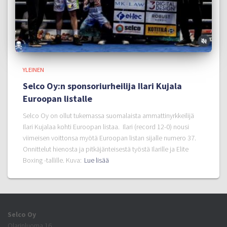
YLEINEN
Selco Oy:n sponsoriurheilija Ilari Kujala
Euroopan listalle
Selco Oy on ollut tukemassa suomalaista ammattinyrkkeilijä
Ilari Kujalaa kohti Euroopan listaa. Ilari (record 12-0) nousi
viimeisen voittonsa myötä Euroopan listan sijalle numero 37.
Onnittelut hienosta ja pitkäjänteisestä työstä Ilarille ja Elite
Boxing -tallille. Kuva:
Lue lisää
Selco Oy
Olarinluoma 16